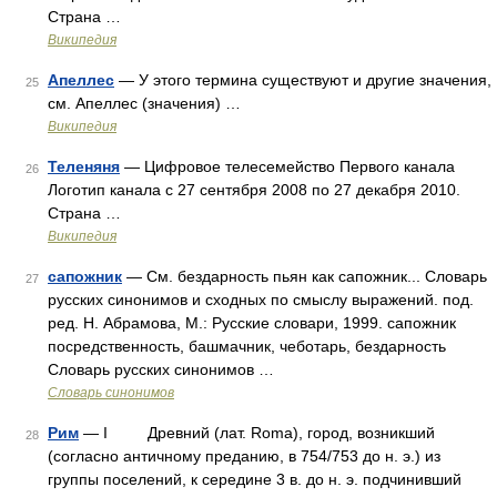
Страна …
Википедия
Апеллес
— У этого термина существуют и другие значения,
25
см. Апеллес (значения) …
Википедия
Теленяня
— Цифровое телесемейство Первого канала
26
Логотип канала с 27 сентября 2008 по 27 декабря 2010.
Страна …
Википедия
сапожник
— См. бездарность пьян как сапожник... Словарь
27
русских синонимов и сходных по смыслу выражений. под.
ред. Н. Абрамова, М.: Русские словари, 1999. сапожник
посредственность, башмачник, чеботарь, бездарность
Словарь русских синонимов …
Словарь синонимов
Рим
— I Древний (лат. Roma), город, возникший
28
(согласно античному преданию, в 754/753 до н. э.) из
группы поселений, к середине 3 в. до н. э. подчинивший