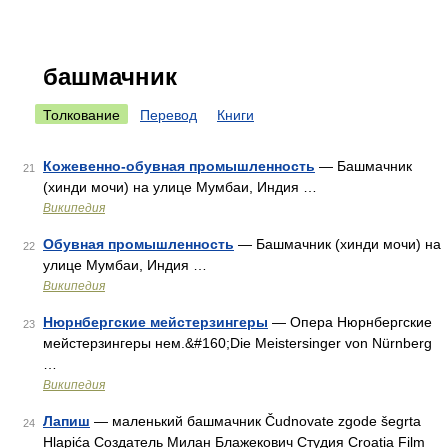
башмачник
Толкование
Перевод
Книги
Кожевенно-обувная промышленность
— Башмачник
21
(хинди мочи) на улице Мумбаи, Индия …
Википедия
Обувная промышленность
— Башмачник (хинди мочи) на
22
улице Мумбаи, Индия …
Википедия
Нюрнбергские мейстерзингеры
— Опера Нюрнбергские
23
мейстерзингеры нем.&#160;Die Meistersinger von Nürnberg
…
Википедия
Лапиш
— маленький башмачник Čudnovate zgode šegrta
24
Hlapića Создатель Милан Блажекович Студия Croatia Film