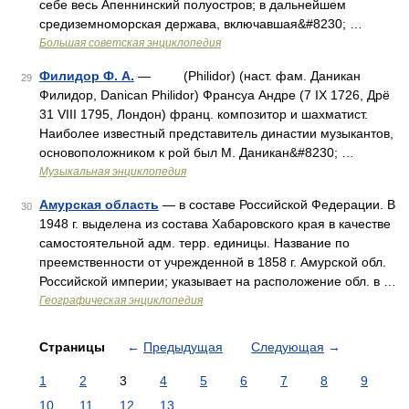
себе весь Апеннинский полуостров; в дальнейшем
средиземноморская держава, включавшая&#8230; …
Большая советская энциклопедия
Филидор Ф. А.
— (Philidor) (наст. фам. Даникан
29
Филидор, Danican Philidor) Франсуа Андре (7 IX 1726, Дрё
31 VIII 1795, Лондон) франц. композитор и шахматист.
Наиболее известный представитель династии музыкантов,
основоположником к рой был М. Даникан&#8230; …
Музыкальная энциклопедия
Амурская область
— в составе Российской Федерации. В
30
1948 г. выделена из состава Хабаровского края в качестве
самостоятельной адм. терр. единицы. Название по
преемственности от учрежденной в 1858 г. Амурской обл.
Российской империи; указывает на расположение обл. в …
Географическая энциклопедия
Страницы
←
Предыдущая
Следующая
→
1
2
3
4
5
6
7
8
9
10
11
12
13